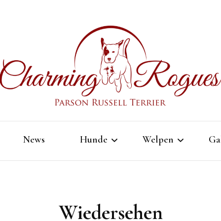
Char
Parson Russell Terrier Zucht in Bad Säckin
News
Hunde
Welpen
Ga
Rog
Bubble
Allgemein
Wiedersehen
Odin
E Wurf – Feb. 2025