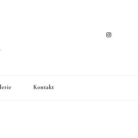
ming
gen/Baden-Württemberg
lerie
Kontakt
ues