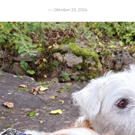
Lu
on
Oktober 20, 2024
Nighty
Arwen
Cleo
Mexxi