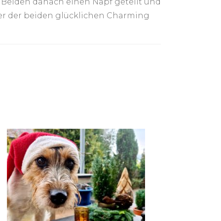
e Beiden danach einen Napf geteilt und
lder der beiden glücklichen Charming