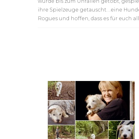
wurde bis zum Unfallen getobt, gespie
ihre Spielzeuge getauscht….eine Hunde
Rogues und hoffen, dass es für euch a
Post
Navigation