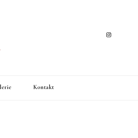
ming
gen/Baden-Württemberg
lerie
Kontakt
ues