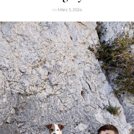
Lu
on
März 3, 2024
Nighty
Arwen
Cleo
Mexxi