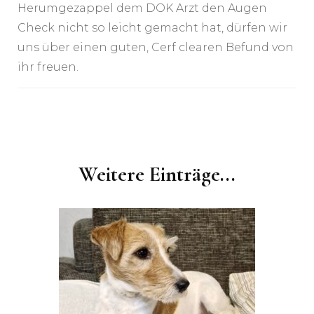
Herumgezappel dem DOK Arzt den Augen
Check nicht so leicht gemacht hat, dürfen wir
uns über einen guten, Cerf clearen Befund von
ihr freuen.
Post
Navigation
Weitere Einträge...