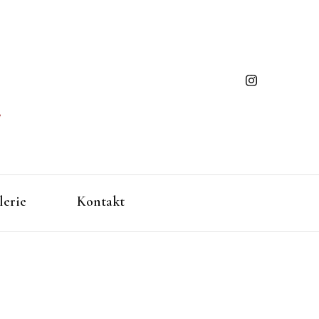
ming
gen/Baden-Württemberg
lerie
Kontakt
ues