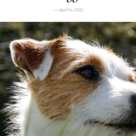
Lu
on
April 14, 2022
Nighty
Arwen
Cleo
Mexxi