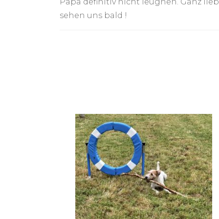
Papa definitiv nicht leugnen. Ganz lie
sehen uns bald !
Post
Navigation