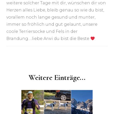
weitere solcher Tage mit dir, wünschen dir von
Herzen alles Liebe, bleib genau so wie du bist,
vorallem noch lange gesund und munter,
immer so fröhlich und gut gelaunt, unsere
coole Terriersocke und Fels in der
Brandung….liebe Arwi du bist die Beste
Post
Navigation
Weitere Einträge...