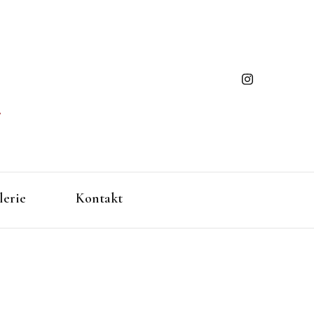
ming
gen/Baden-Württemberg
lerie
Kontakt
ues