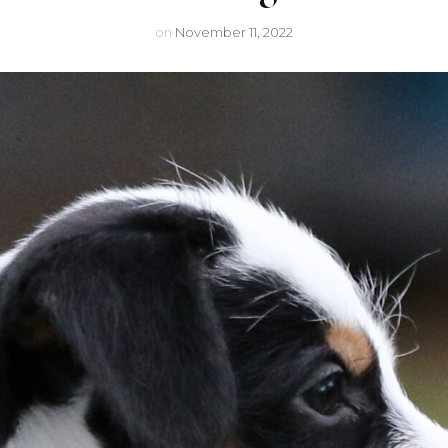
Lu
on
November 11, 2022
Nighty
Arwen
Cleo
Mexxi