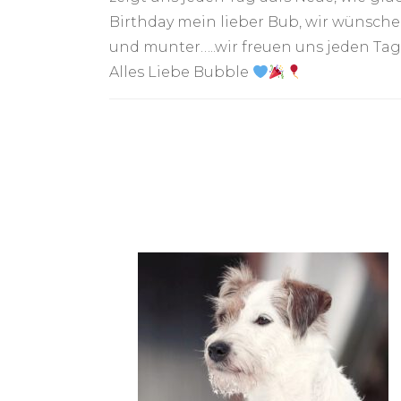
Birthday mein lieber Bub, wir wünsche
und munter…..wir freuen uns jeden Tag 
Alles Liebe Bubble
Post
Navigation