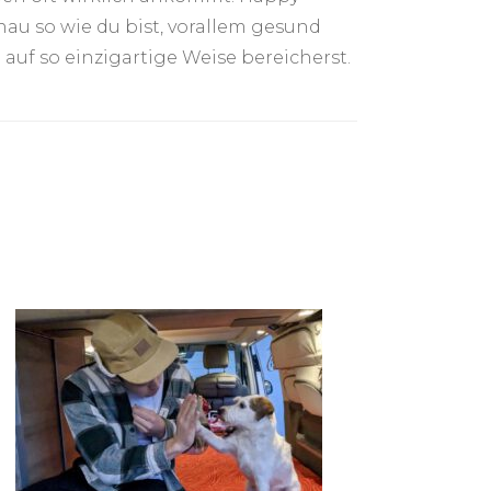
nau so wie du bist, vorallem gesund
auf so einzigartige Weise bereicherst.