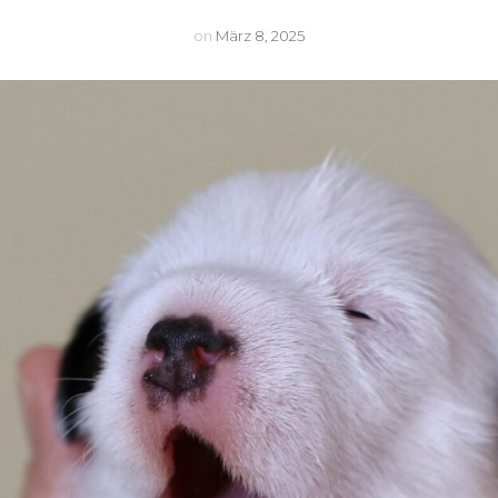
Lu
on
März 8, 2025
Nighty
Arwen
Cleo
Mexxi