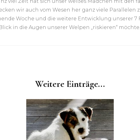
 viel Zeit hat sich unser weißes Mädchen mit den fa
cken wir auch vom Wesen her ganz viele Parallelen 
mmende Woche und die weitere Entwicklung unserer 7
ck in die Augen unserer Welpen „riskieren“ möchte…
Weitere Einträge...