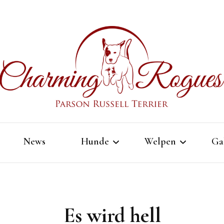
Char
Parson Russell Terrier Zucht in Bad Säckin
News
Hunde
Welpen
Ga
Rog
Bubble
Allgemein
Es wird hell
Odin
E Wurf – Feb. 2025