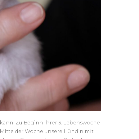
 kann. Zu Beginn ihrer 3. Lebenswoche
 MItte der Woche unsere Hündin mit