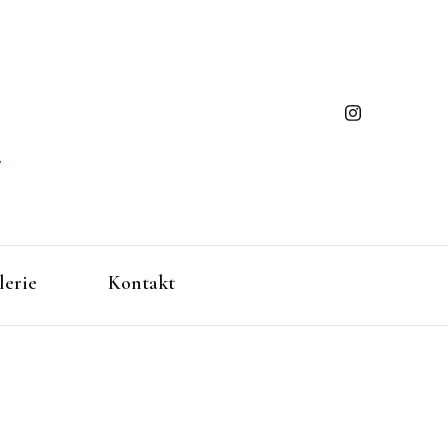
ming
gen/Baden-Württemberg
lerie
Kontakt
ues