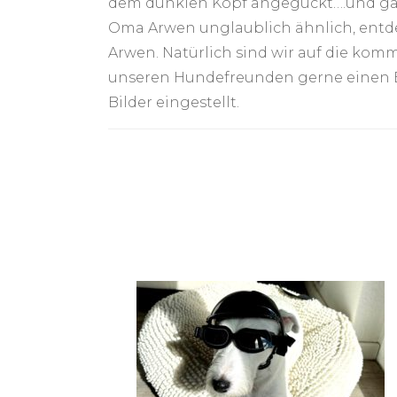
dem dunklen Kopf angeguckt….und ganz
Oma Arwen unglaublich ähnlich, entde
Arwen. Natürlich sind wir auf die ko
unseren Hundefreunden gerne einen Bli
Bilder eingestellt.
Post
Navigation