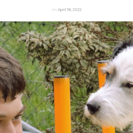
Lu
on
April 18, 2022
Nighty
Arwen
Cleo
Mexxi