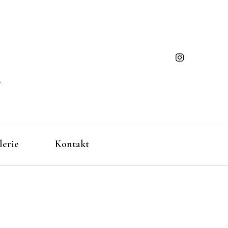
ming
gen/Baden-Württemberg
lerie
Kontakt
ues