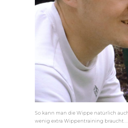
So kann man die Wippe natürlich auch
wenig extra Wippentraining braucht….e