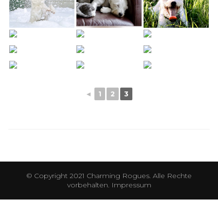
◄
1
2
3
© Copyright 2021 Charming Rogues. Alle Rechte
vorbehalten.
Impressum