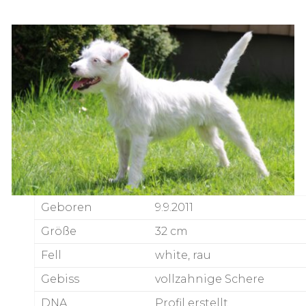
Geboren
9.9.2011
Größe
32 cm
Fell
white, rau
Gebiss
vollzahnige Schere
DNA
Profil erstellt