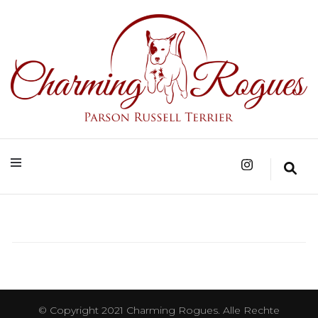
Parson Russell Terrier Zucht in Bad Säckingen/Baden-Württemberg
Charming Rogues
© Copyright 2021 Charming Rogues. Alle Rechte